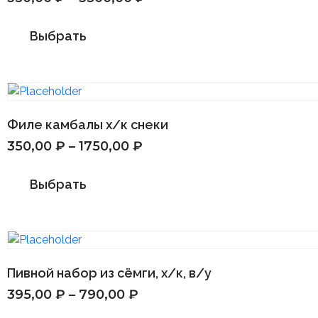
Выбрать
Филе камбалы х/к снеки
350,00
₽
–
1750,00
₽
Выбрать
Пивной набор из сёмги, х/к, в/у
395,00
₽
–
790,00
₽