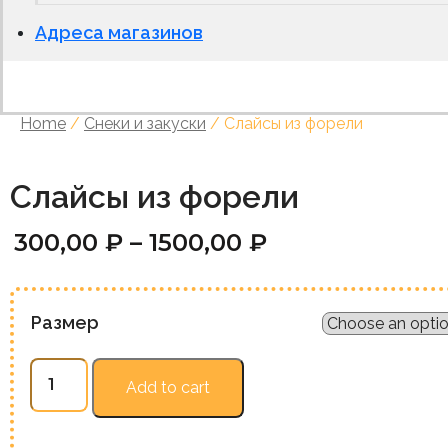
Адреса магазинов
Home
/
Снеки и закуски
/ Слайсы из форели
Слайсы из форели
300,00
₽
–
1500,00
₽
Размер
Слайсы
Add to cart
из
форели
quantity