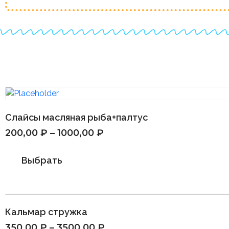
Слайсы масляная рыба+палтус
200,00
₽
–
1000,00
₽
Выбрать
Кальмар стружка
350,00
₽
–
3500,00
₽