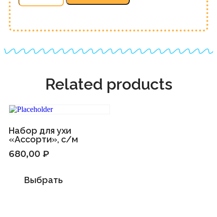
м
quantity
Related products
Набор для ухи
«Ассорти», с/м
680,00
₽
Выбрать