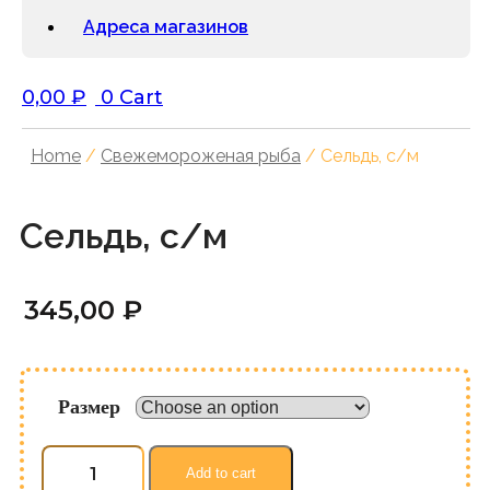
Адреса магазинов
0,00
₽
0
Cart
Home
/
Свежемороженая рыба
/ Сельдь, с/м
Сельдь, с/м
345,00
₽
Размер
Сельдь,
с/
Add to cart