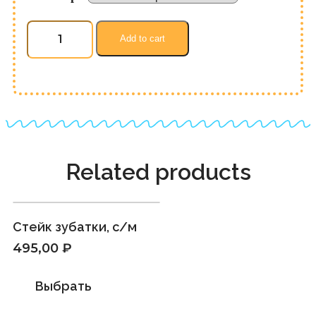
Набор
для
Add to cart
ухи
"Ассорти",
с/
м
quantity
Related products
Стейк зубатки, с/м
495,00
₽
Выбрать