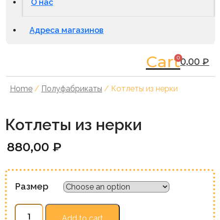
О нас
Адреса магазинов
Cart
0
0,00
₽
Home
/
Полуфабрикаты
/ Котлеты из нерки
Котлеты из нерки
880,00
₽
Размер
Котлеты
Add to cart