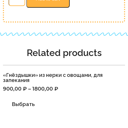
из
нерки
quantity
Related products
«Гнёздышки» из нерки с овощами, для
запекания
900,00
₽
–
1800,00
₽
Выбрать