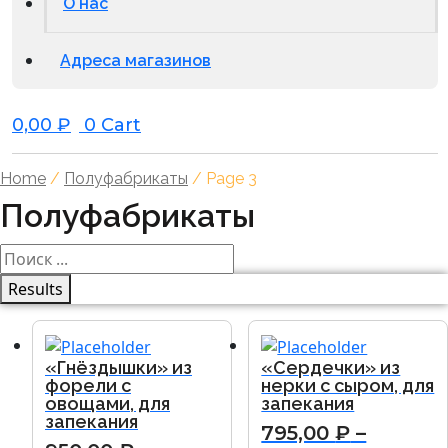
О нас
Адреса магазинов
0,00
₽
0
Cart
Home
/
Полуфабрикаты
/ Page 3
Полуфабрикаты
Results
«Гнёздышки» из
«Сердечки» из
форели с
нерки с сыром, для
овощами, для
запекания
запекания
795,00
₽
–