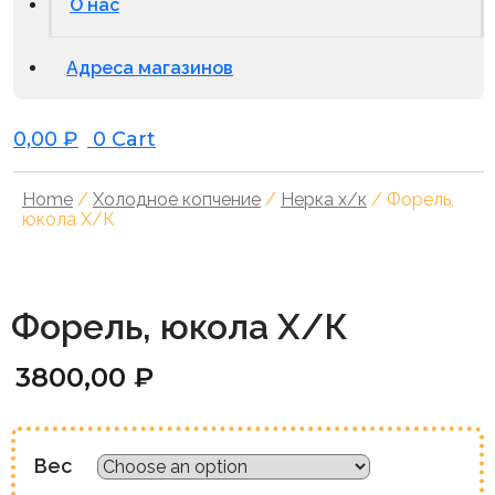
О нас
Адреса магазинов
0,00
₽
0
Cart
Home
/
Холодное копчение
/
Нерка х/к
/ Форель,
юкола Х/К
Форель, юкола Х/К
3800,00
₽
Вес