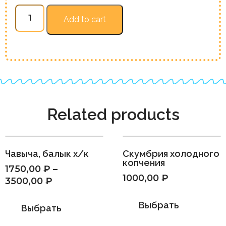
Форель,
Add to cart
юкола
Х/
К
quantity
Related products
Чавыча, балык х/к
Скумбрия холодного
копчения
1750,00
₽
–
1000,00
₽
3500,00
₽
Выбрать
Выбрать